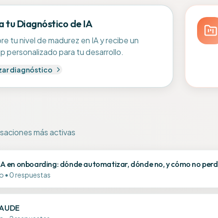
a tu Diagnóstico de IA
e tu nivel de madurez en IA y recibe un
 personalizado para tu desarrollo.
ar diagnóstico
rsaciones más activas
A en onboarding: dónde automatizar, dónde no, y cómo no perder 
o
•
0
respuestas
LAUDE