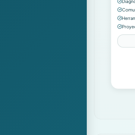
Diagnó
Comun
Herram
Proyec