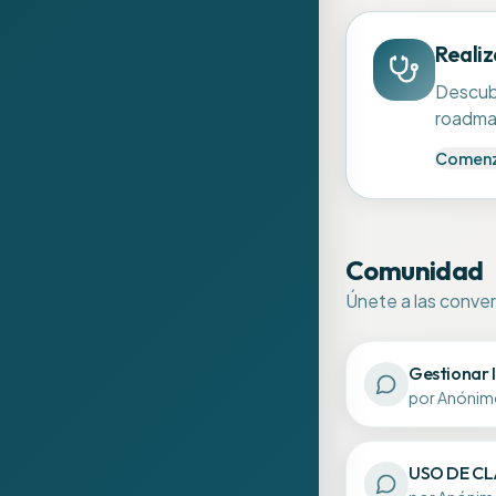
Realiz
Descubr
roadmap
Comenz
Comunidad
Únete a las conve
Gestionar I
por
Anónim
USO DE C