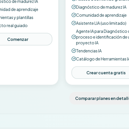
stico de madurez IA
Diagnóstico de madurez IA
idad de aprendizaje
Comunidad de aprendizaje
ientas y plantillas
Asistente LIA (uso limitado)
to real guiado
Agente IA para Diagnóstico 
proceso e identificación de 
Comenzar
proyecto IA
Tendencias IA
Catálogo de Herramientas I
Crear cuenta gratis
Comparar planes en detall