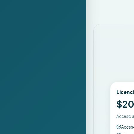
un conductor capa
detalla las iniciat
incluyen formació
emprendedores y 
especializada, sub
radica en hacer la
resolver problema
mediante el uso es
Licenci
$2
Acceso a
Acceso