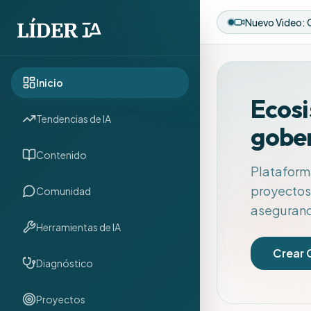
Inicio
Ecosi
Tendencias de IA
gobe
Contenido
Plataform
proyectos 
Comunidad
asegurando
Herramientas de IA
Crear 
Diagnóstico
Proyectos