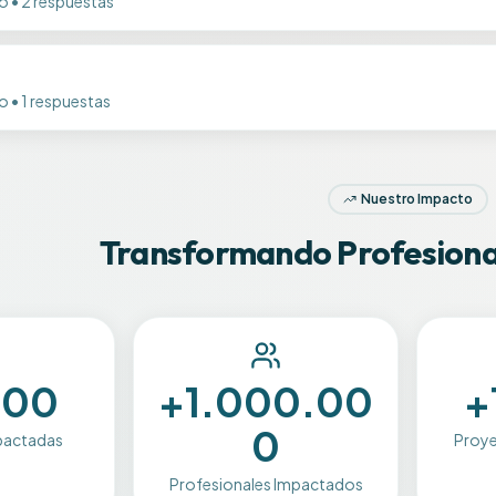
o
•
2
respuestas
o
•
1
respuestas
Nuestro Impacto
Transformando Profesiona
000
+1.000.00
+
0
pactadas
Proy
Profesionales Impactados