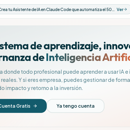
Nuevo Video: Crea tu Asistente de IA en Claude Code que automatiza el 50% de tus tareas
Ver
stema de aprendizaje, innova
rnanza de
Inteligencia Artifi
a donde todo profesional puede aprender a usar IA e
reales. Y si eres empresa, puedes gestionar de forma 
 impacto y retorno a la inversión.
Cuenta Gratis
Ya tengo cuenta