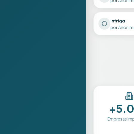
por
Anónim
Intriga
por
Anónim
+5.
Empresas Im