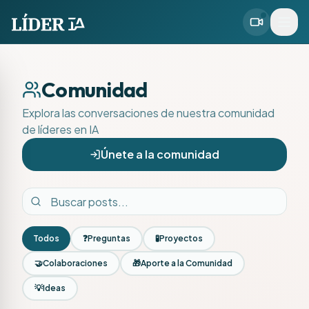
Comunidad
Explora las conversaciones de nuestra comunidad
de líderes en IA
Únete a la comunidad
Todos
❓
Preguntas
🧪
Proyectos
🤝
Colaboraciones
🎁
Aporte a la Comunidad
💡
Ideas