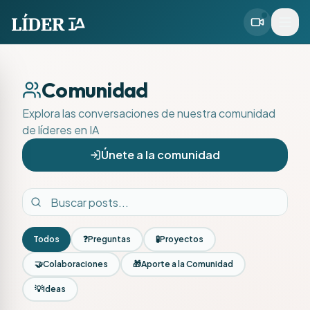
Comunidad
Explora las conversaciones de nuestra comunidad
de líderes en IA
Únete a la comunidad
Todos
❓
Preguntas
🧪
Proyectos
🤝
Colaboraciones
🎁
Aporte a la Comunidad
💡
Ideas