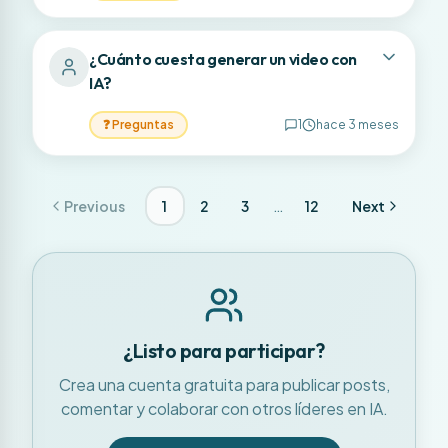
¿Cuánto cuesta generar un video con
IA?
❓
Preguntas
1
hace 3 meses
…
Previous
1
2
3
12
Next
¿Listo para participar?
Crea una cuenta gratuita para publicar posts,
comentar y colaborar con otros líderes en IA.