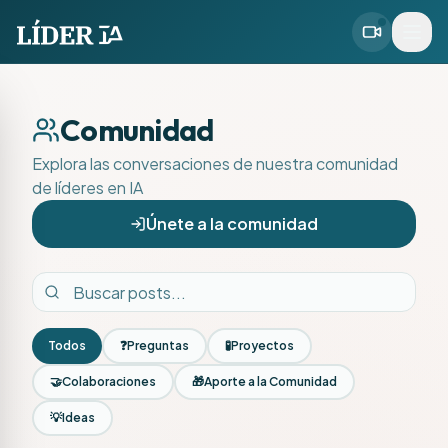
Comunidad
Explora las conversaciones de nuestra comunidad
de líderes en IA
Únete a la comunidad
Todos
❓
Preguntas
🧪
Proyectos
🤝
Colaboraciones
🎁
Aporte a la Comunidad
💡
Ideas