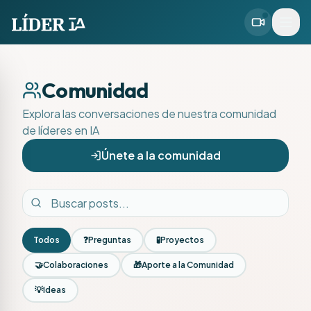
Comunidad
Explora las conversaciones de nuestra comunidad
de líderes en IA
Únete a la comunidad
Todos
❓
Preguntas
🧪
Proyectos
🤝
Colaboraciones
🎁
Aporte a la Comunidad
💡
Ideas