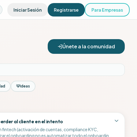
Iniciar Sesión
Registrarse
Para Empresas
Únete a la comunidad
dad
💡
Ideas
rder al cliente en el intento
n fintech (activación de cuentas, compliance KYC,
tizar el onboarding no es automatizar todo el onboarding.