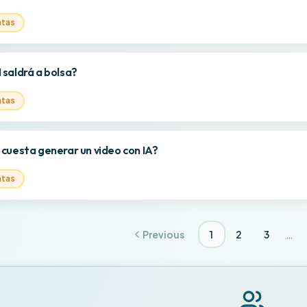
ntas
saldrá a bolsa?
ntas
cuesta generar un video con IA?
ntas
…
Previous
1
2
3