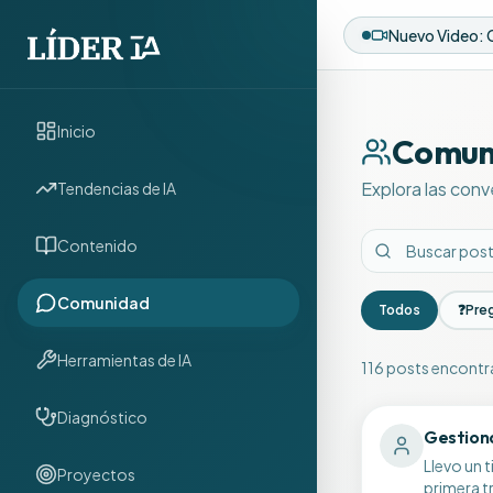
Inicio
Comun
Explora las conv
Tendencias de IA
Contenido
Comunidad
Todos
❓
Pre
Herramientas de IA
116
posts encont
Discusiones de 
Diagnóstico
Gestiona
Llevo un 
Proyectos
primera t