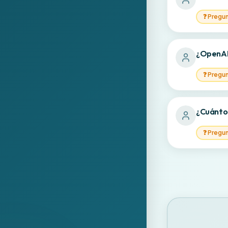
❓
Pregu
¿OpenAI 
❓
Pregu
¿Cuánto 
❓
Pregu