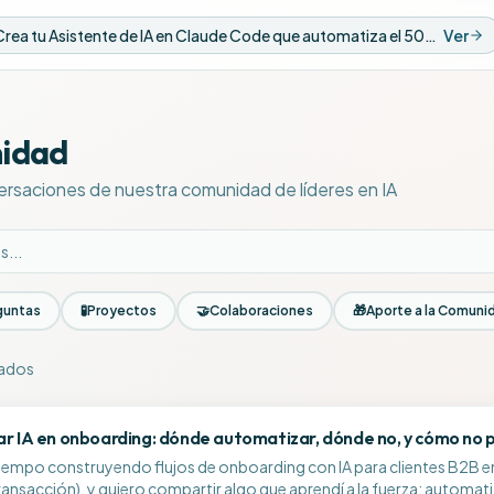
Nuevo Video: Crea tu Asistente de IA en Claude Code que automatiza el 50% de tus tareas
Ver
idad
ersaciones de nuestra comunidad de líderes en IA
guntas
🧪
Proyectos
🤝
Colaboraciones
🎁
Aporte a la Comuni
rados
la comunidad
r IA en onboarding: dónde automatizar, dónde no, y cómo no pe
tiempo construyendo flujos de onboarding con IA para clientes B2B e
ransacción), y quiero compartir algo que aprendí a la fuerza: automa