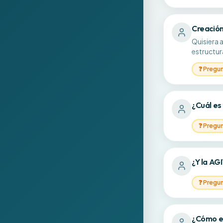
Creación
Quisiera 
estructu
❓
Pregu
¿Cuál es
❓
Pregu
¿Y la AGI
❓
Pregu
¿Cómo es