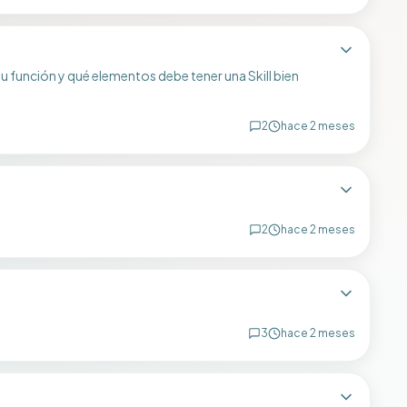
u función y qué elementos debe tener una Skill bien
2
hace 2 meses
2
hace 2 meses
3
hace 2 meses