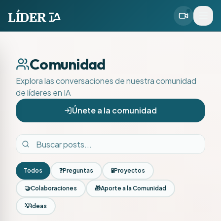
Comunidad
Explora las conversaciones de nuestra comunidad
de líderes en IA
Únete a la comunidad
Todos
❓
Preguntas
🧪
Proyectos
🤝
Colaboraciones
🎁
Aporte a la Comunidad
💡
Ideas