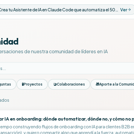
Nuevo Video: Crea tu Asistente de IA en Claude Code que automatiza el 50% de tus tareas
Ver
idad
ersaciones de nuestra comunidad de líderes en IA
guntas
🧪
Proyectos
🤝
Colaboraciones
🎁
Aporte a la Comuni
rados
la comunidad
r IA en onboarding: dónde automatizar, dónde no, y cómo no pe
tiempo construyendo flujos de onboarding con IA para clientes B2B e
ransacción), y quiero compartir algo que aprendí a la fuerza: automa