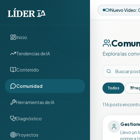
Inicio
Comun
Explora las conv
Tendencias de IA
Contenido
Comunidad
Todos
❓
Pre
Herramientas de IA
116
posts encont
Discusiones de 
Diagnóstico
Gestiona
Llevo un 
Proyectos
primera t