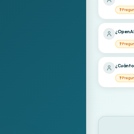
❓
Pregu
¿OpenAI 
❓
Pregu
¿Cuánto 
❓
Pregu