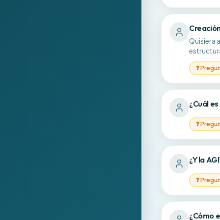
Creación
Quisiera 
estructu
❓
Pregu
¿Cuál es
❓
Pregu
¿Y la AGI
❓
Pregu
¿Cómo es