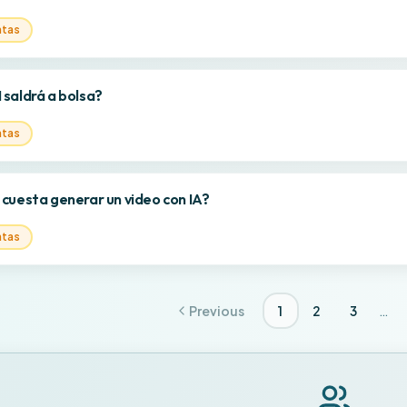
ntas
saldrá a bolsa?
ntas
cuesta generar un video con IA?
ntas
…
Previous
1
2
3