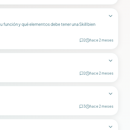
u función y qué elementos debe tener una Skill bien
2
hace 2 meses
2
hace 2 meses
3
hace 2 meses