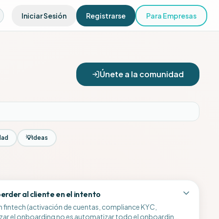
Iniciar Sesión
Registrarse
Para Empresas
Únete a la comunidad
dad
💡
Ideas
rder al cliente en el intento
n fintech (activación de cuentas, compliance KYC,
tizar el onboarding no es automatizar todo el onboarding.