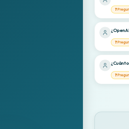
❓
Pregu
¿OpenAI 
❓
Pregu
¿Cuánto 
❓
Pregu