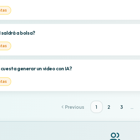
ntas
saldrá a bolsa?
ntas
cuesta generar un video con IA?
ntas
…
Previous
1
2
3