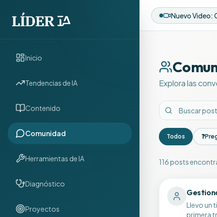
Inicio
Comun
Explora las conv
Tendencias de IA
Contenido
Comunidad
Todos
❓
Pre
Herramientas de IA
116
posts encont
Discusiones de 
Diagnóstico
Gestiona
Llevo un 
Proyectos
primera t