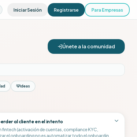
Iniciar Sesión
Registrarse
Para Empresas
Únete a la comunidad
dad
💡
Ideas
rder al cliente en el intento
n fintech (activación de cuentas, compliance KYC,
tizar el onboarding no es automatizar todo el onboarding.