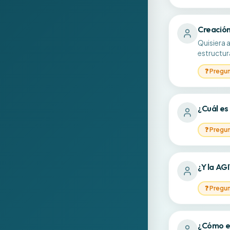
Creación
Quisiera 
estructu
❓
Pregu
¿Cuál es
❓
Pregu
¿Y la AGI
❓
Pregu
¿Cómo es