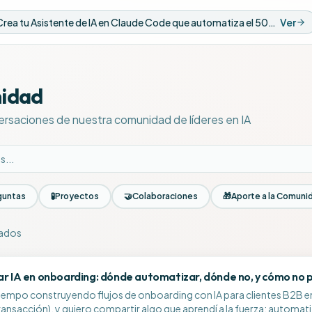
Nuevo Video: Crea tu Asistente de IA en Claude Code que automatiza el 50% de tus tareas
Ver
idad
ersaciones de nuestra comunidad de líderes en IA
guntas
🧪
Proyectos
🤝
Colaboraciones
🎁
Aporte a la Comuni
rados
la comunidad
r IA en onboarding: dónde automatizar, dónde no, y cómo no pe
tiempo construyendo flujos de onboarding con IA para clientes B2B e
ransacción), y quiero compartir algo que aprendí a la fuerza: automa