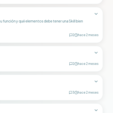
u función y qué elementos debe tener una Skill bien
2
hace 2 meses
2
hace 2 meses
3
hace 2 meses