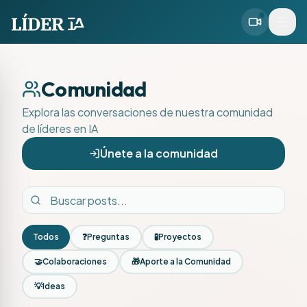
Comunidad
Explora las conversaciones de nuestra comunidad
de líderes en IA
Únete a la comunidad
Todos
❓
Preguntas
🧪
Proyectos
🤝
Colaboraciones
🎁
Aporte a la Comunidad
💡
Ideas