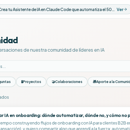
Nuevo Video: Crea tu Asistente de IA en Claude Code que automatiza el 50% de tus tareas
Ver
idad
ersaciones de nuestra comunidad de líderes en IA
guntas
🧪
Proyectos
🤝
Colaboraciones
🎁
Aporte a la Comuni
rados
la comunidad
r IA en onboarding: dónde automatizar, dónde no, y cómo no pe
tiempo construyendo flujos de onboarding con IA para clientes B2B e
ransacción), y quiero compartir algo que aprendí a la fuerza: automa