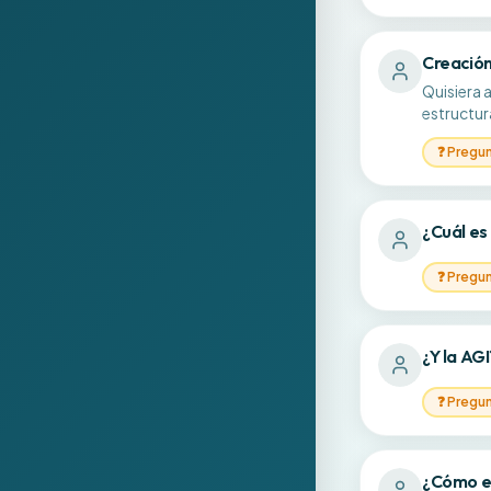
Creación
Quisiera 
estructu
❓
Pregu
¿Cuál es
❓
Pregu
¿Y la AGI
❓
Pregu
¿Cómo es