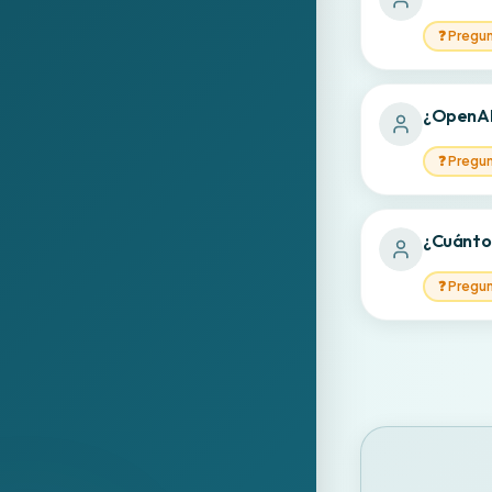
❓
Pregu
¿OpenAI 
❓
Pregu
¿Cuánto 
❓
Pregu