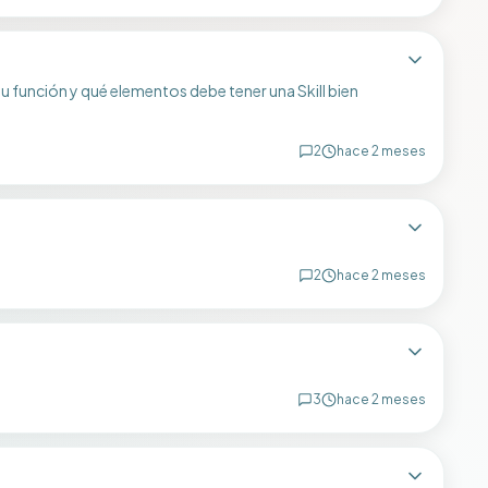
u función y qué elementos debe tener una Skill bien
2
hace 2 meses
2
hace 2 meses
3
hace 2 meses