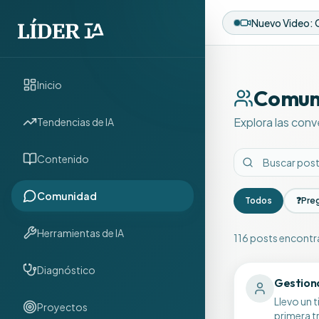
Inicio
Comun
Explora las conv
Tendencias de IA
Contenido
Comunidad
Todos
❓
Pre
Herramientas de IA
116
posts encont
Discusiones de 
Diagnóstico
Gestiona
Llevo un 
Proyectos
primera t