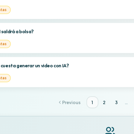
ntas
saldrá a bolsa?
ntas
cuesta generar un video con IA?
ntas
…
Previous
1
2
3