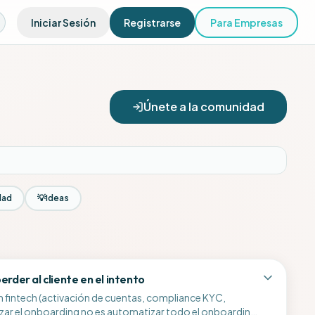
Iniciar Sesión
Registrarse
Para Empresas
Únete a la comunidad
dad
💡
Ideas
rder al cliente en el intento
n fintech (activación de cuentas, compliance KYC,
tizar el onboarding no es automatizar todo el onboarding.