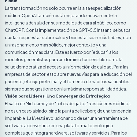
Fiable
La transformación no solo ocurre en la alta especialización
médica. OpenAI también está mejorando activamente la
inteligencia de salud en sus modelos de cara al público, como
ChatGPT. Con la implementación de GPT-5.5 Instant, se busca
que las respuestas sobre salud y bienestar sean más fiables, con
un razonamiento más sólido, mejor contexto y una
comunicación más clara. Este esfuerzo por "educar" a los
modelos generalistas para un dominio tan sensible como la
salud democratiza el acceso a información de calidad. Para las
empresas del sector, esto abre nuevas vías para la educación del
paciente, el triaje preliminar y el fomento de hábitos saludables,
siempre que se gestione con la máxima responsabilidad ética.
Visión para Líderes: Una Convergencia Estratégica
El salto de Midjourney de "fotos de gatos" a escáneres médicos
no es un caso aislado, sino la punta del iceberg de una tendencia
imparable. La IA está evolucionando de ser una herramienta de
software a convertirse en una plataforma tecnológica
completa que integra hardware, software y servicios. Para los