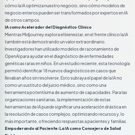
cómo la IA optimiza nuestro negocio, sino cómo modelos de
negocio enteros pueden ser transformados por expertos en IA
de otros campos.
IA como Acelerador del Diagnóstico Clínico
Mientras Midjourney explora el bienestar, en el frente clínico la IA
también está demostrando un valor extraordinario.
Investigadores han utilizado modelos de razonamiento de
OpenAI para ayudar en el diagnóstico de enfermedades
genéticas raras en niños. En un estudio reciente, esta tecnología
permitió identificar 18 nuevos diagnósticos en casos que
llevaban años sin resolverse. Esto subraya el papel de la IA no
como un sustituto del juicio médico, sino como una
herramienta potentísima de aumento de capacidades. Para las
organizaciones sanitarias, la implementación de estas
herramientas de IA puede significar una aceleración drástica en
la resolución de casos complejos, optimizando recursos y, lo
más importante, ofreciendo respuestas a pacientes y familias.
Empoderando al Paciente: La IA como Consejero de Salud