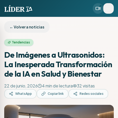
← Volver a noticias
Tendencias
De Imágenes a Ultrasonidos:
La Inesperada Transformación
de la IA en Salud y Bienestar
22 de junio, 2026
4
min de lectura
32
visitas
WhatsApp
Copiar link
Redes sociales