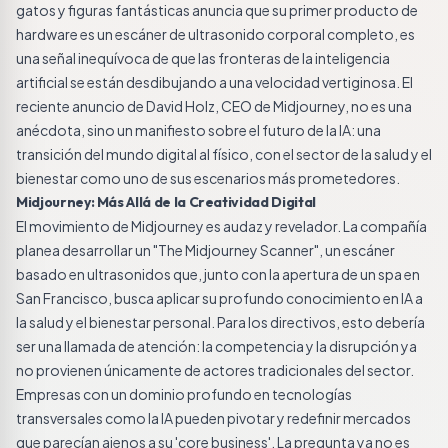
gatos y figuras fantásticas anuncia que su primer producto de
hardware es un escáner de ultrasonido corporal completo, es
una señal inequívoca de que las fronteras de la inteligencia
artificial se están desdibujando a una velocidad vertiginosa. El
reciente anuncio de David Holz, CEO de Midjourney, no es una
anécdota, sino un manifiesto sobre el futuro de la IA: una
transición del mundo digital al físico, con el sector de la salud y el
bienestar como uno de sus escenarios más prometedores.
Midjourney: Más Allá de la Creatividad Digital
El movimiento de Midjourney es audaz y revelador. La compañía
planea desarrollar un "The Midjourney Scanner", un escáner
basado en ultrasonidos que, junto con la apertura de un spa en
San Francisco, busca aplicar su profundo conocimiento en IA a
la salud y el bienestar personal. Para los directivos, esto debería
ser una llamada de atención: la competencia y la disrupción ya
no provienen únicamente de actores tradicionales del sector.
Empresas con un dominio profundo en tecnologías
transversales como la IA pueden pivotar y redefinir mercados
que parecían ajenos a su 'core business'. La pregunta ya no es