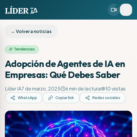
← Volver a noticias
Tendencias
Adopción de Agentes de IA en
Empresas: Qué Debes Saber
Líder IA
7 de marzo, 2025
6
min de lectura
10
visitas
WhatsApp
Copiar link
Redes sociales