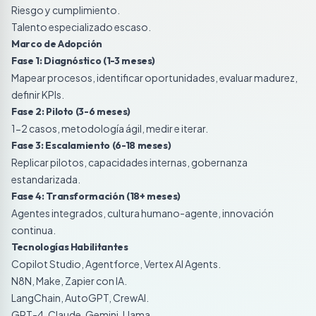
Riesgo y cumplimiento.
Talento especializado escaso.
Marco de Adopción
Fase 1: Diagnóstico (1-3 meses)
Mapear procesos, identificar oportunidades, evaluar madurez,
definir KPIs.
Fase 2: Piloto (3-6 meses)
1-2 casos, metodología ágil, medir e iterar.
Fase 3: Escalamiento (6-18 meses)
Replicar pilotos, capacidades internas, gobernanza
estandarizada.
Fase 4: Transformación (18+ meses)
Agentes integrados, cultura humano-agente, innovación
continua.
Tecnologías Habilitantes
Copilot Studio, Agentforce, Vertex AI Agents.
N8N, Make, Zapier con IA.
LangChain, AutoGPT, CrewAI.
GPT-4, Claude, Gemini, Llama.