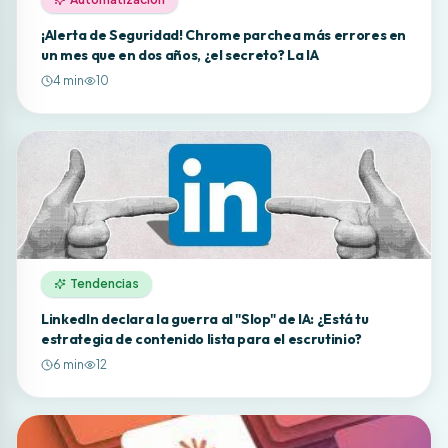
¡Alerta de Seguridad! Chrome parchea más errores en
un mes que en dos años, ¿el secreto? La IA
4
min
10
Tendencias
LinkedIn declara la guerra al "Slop" de IA: ¿Está tu
estrategia de contenido lista para el escrutinio?
6
min
12