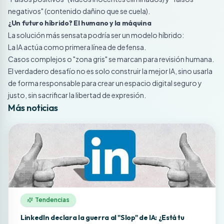
negativos" (contenido dañino que se cuela).
¿Un futuro híbrido? El humano y la máquina
La solución más sensata podría ser un modelo híbrido:
La IA actúa como primera línea de defensa.
Casos complejos o "zona gris" se marcan para revisión humana.
El verdadero desafío no es solo construir la mejor IA, sino usarla
de forma responsable para crear un espacio digital seguro y
justo, sin sacrificar la libertad de expresión.
Más noticias
Tendencias
LinkedIn declara la guerra al "Slop" de IA: ¿Está tu