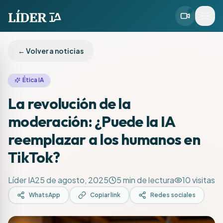
← Volver a noticias
Ética IA
La revolución de la
moderación: ¿Puede la IA
reemplazar a los humanos en
TikTok?
Líder IA
25 de agosto, 2025
5
min de lectura
10
visitas
WhatsApp
Copiar link
Redes sociales