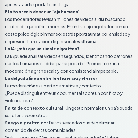
apuesta audaz por la tecnología.
El alto precio de ser un "ojo humano"
Los moderadores revisan millones de videos al día buscando
contenido que infrinja normas. Es un trabajo agotador con un
costo psicológico inmenso: estrés postraumático, ansiedad y
depresión. La rotación de personal es altísima.
La IA: ¿más que un simple algoritmo?
La IA puede analizar videos en segundos, identificando patrones
que los humanos podrían pasar por alto. Promesa de una
moderación a gran escala y con consistencia impecable.
La delgada línea entre la eficiencia y el error
La moderación es un arte de matices y contexto:
¿Puede distinguir entre un documental sobre un conflicto y
violencia real?
Falta de contexto cultural:
Un gesto normal en un país puede
ser ofensivo en otro.
Sesgo algorítmico:
Datos sesgados pueden eliminar
contenido de ciertas comunidades.
"Falsos positivos" (videos inocentes eliminados) y "falsos