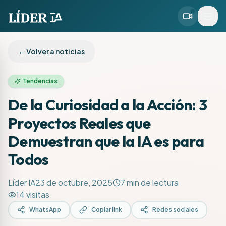
← Volver a noticias
Tendencias
De la Curiosidad a la Acción: 3
Proyectos Reales que
Demuestran que la IA es para
Todos
Líder IA
23 de octubre, 2025
7
min de lectura
14
visitas
WhatsApp
Copiar link
Redes sociales