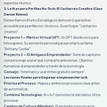
expertise técnico.
2. La IA es para Perfiles No-Tech: El Cacharreo Creativo (Caso
Denise Ramos)
Denise Ramos (Punto Estratégico) demostró que la IA es
accesible para perfiles no-técnicos. Su enfoque: "cacharreo
creativo".
Proyecto 1 — Mentor Virtual GPT:
Un GPT desde cero para
Innosapiens. Su asistente personal para prompts se llama
"Brittany Cecilia".
Proyecto 2 — El Amigazo Emprendedor:
Serie de capítulos
con personaje avatar que comparte anécdotas. Objetivo:
humanizar al emprendedor a través de la tecnología.
Consejo:
"Intentarlo y usar el mes gratuito siempre".
Lecciones Finales para Empezar a Implementar la IA
Prioriza el Proceso:
Mapea y define los procesos clave antes
de automatizar.
Combina Tecnologías:
IA + IoT (sensores te dan datos, IA los
procesa).
Cambio de Cultura (Mindset):
El verdadero reto no es la