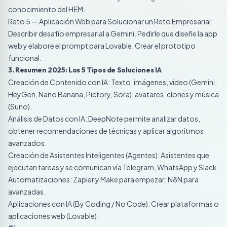
conocimiento del HEM.
Reto 5 — Aplicación Web para Solucionar un Reto Empresarial:
Describir desafío empresarial a Gemini. Pedirle que diseñe la app
web y elabore el prompt para Lovable. Crear el prototipo
funcional.
3. Resumen 2025: Los 5 Tipos de Soluciones IA
Creación de Contenido con IA: Texto, imágenes, video (Gemini,
HeyGen, Nano Banana, Pictory, Sora), avatares, clones y música
(Suno).
Análisis de Datos con IA: DeepNote permite analizar datos,
obtener recomendaciones de técnicas y aplicar algoritmos
avanzados.
Creación de Asistentes Inteligentes (Agentes): Asistentes que
ejecutan tareas y se comunican vía Telegram, WhatsApp y Slack.
Automatizaciones: Zapier y Make para empezar; N8N para
avanzadas.
Aplicaciones con IA (By Coding / No Code): Crear plataformas o
aplicaciones web (Lovable).