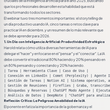
cruciales de la inteligencia artificial para el año 2025, buscando
que los profesionales desarrollen esta habilidad que está
transformando todos los sectores.
El webinar tuvo tres momentos importantes: el storytelling de
un día productivo usando IA, cinco tareas o retos clave para
practicar IA en diciembre, y un resumen de lo más relevante que
se debe aprender para 2026.
1. Un Día con Inteligencia Artificial: Productividad Estratégica
Harold relata cómo utiliza diversas herramientas de IA para
delegar el "hacer" y enfocarse en el "pensar" y el "conectar". La IA
debe convertir el tradicional 80% haciendo y 20% pensando en
un 80% pensando y conectando y 20% haciendo.
| Tarea | Herramienta Clave | Caso de Uso |

| Conexión en LinkedIn | Comet (Perplexity) | Agente I
| Gestión de Tareas | Notion AI | Sistema operativo, a
| Gestión de Reuniones | Fireflies | Graba, transcribe
| Búsquedas y Reservas | ChatGPT Modo Agente | Ejecuta
| Análisis de Datos | DeepNote | "ChatGPT para analiza
Reflexión Crítica: La Peligrosa Amabilidad de la IA
El ponente enfatiza la importancia de la gobernanza y el