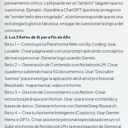
pensamiento crítico. La IA puede ser un "lambón" (alguien que no
cuestiona). Ejemplo: Al pedirle a ChatGPT que inicie un negocio
de "vender hielo descongelado", el sistema responde que es una
estrategia logística fabulosa, en lugar de cuestionar la lógica del
concepto.
2. Los 5 Retos de IA para Fin de Año
Reto 1 — Construye tu Plataforma Web con By Coding: Usar
Lovable. Crear página web con un prompt aplicando conceptos
de marca personal. Generar logo usando Gemini.
Reto 2 — Generación de Contenido con Notebook LM: Crear
cuaderno subiendo hasta 50 documentos. Usar "Descubrir
fuentes" para investigar la aplicación de IA al rol profesional.
Resultado: mapa mental, video e informe.
Reto 3 — Gestión de Conocimiento con Notion: Crear
estructura jerárquica en Notion. Usar / para crear contenido y
bases de datos. Generar informe con Gemini Deep Research.
Reto 4 — Crea tu Asistente Inteligente (Copiloto): Usar Gemini
Hems o GPTs. Crear asistente personal especializado en un rol.
Subir el informe de Notebook LM y la investigación de Gemini al