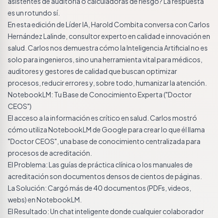
asistentes de auditoría o calculadoras de riesgo? La respuesta
es un rotundo sí.
En esta edición de Líder IA, Harold Combita conversa con Carlos
Hernández Lalinde, consultor experto en calidad e innovación en
salud. Carlos nos demuestra cómo la Inteligencia Artificial no es
solo para ingenieros, sino una herramienta vital para médicos,
auditores y gestores de calidad que buscan optimizar
procesos, reducir errores y, sobre todo, humanizar la atención.
NotebookLM: Tu Base de Conocimiento Experta ("Doctor
CEOS")
El acceso a la información es crítico en salud. Carlos mostró
cómo utiliza NotebookLM de Google para crear lo que él llama
"Doctor CEOS", una base de conocimiento centralizada para
procesos de acreditación.
El Problema: Las guías de práctica clínica o los manuales de
acreditación son documentos densos de cientos de páginas.
La Solución: Cargó más de 40 documentos (PDFs, videos,
webs) en NotebookLM.
El Resultado: Un chat inteligente donde cualquier colaborador