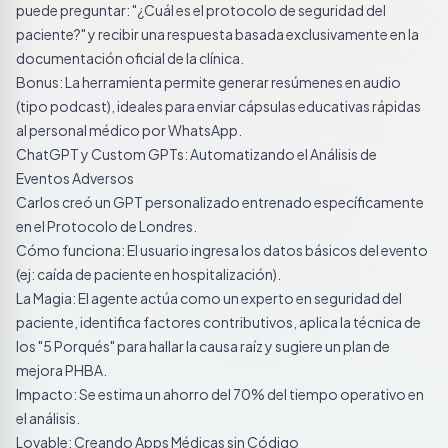
puede preguntar: "¿Cuál es el protocolo de seguridad del
paciente?" y recibir una respuesta basada exclusivamente en la
documentación oficial de la clínica.
Bonus: La herramienta permite generar resúmenes en audio
(tipo podcast), ideales para enviar cápsulas educativas rápidas
al personal médico por WhatsApp.
ChatGPT y Custom GPTs: Automatizando el Análisis de
Eventos Adversos
Carlos creó un GPT personalizado entrenado específicamente
en el Protocolo de Londres.
Cómo funciona: El usuario ingresa los datos básicos del evento
(ej: caída de paciente en hospitalización).
La Magia: El agente actúa como un experto en seguridad del
paciente, identifica factores contributivos, aplica la técnica de
los "5 Porqués" para hallar la causa raíz y sugiere un plan de
mejora PHBA.
Impacto: Se estima un ahorro del 70% del tiempo operativo en
el análisis.
Lovable: Creando Apps Médicas sin Código