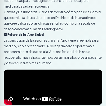
académicas para investigaciones profundas, ideal para
medicina basada en evidencia.
Canvas y Dashboards: Carlos demostró cómo pedirle a Gemini
que convierta datos aburridos en Dashboards Interactivos o
que cree calculadoras clínicas sencillas (como una escala de
riesgo cardiovascular de Framingham).
El Futuro de la IA en Salud
La conclusión de la sesión es clara: la IA no viene a reemplazar al
médico, sino a potenciarlo. Al delegar la carga operativa y el
procesamiento de datos a la IA, el profesional de la salud
recupera lo más valioso: tiempo para mirar a los ojos al paciente
y ofrecer un trato más humano.