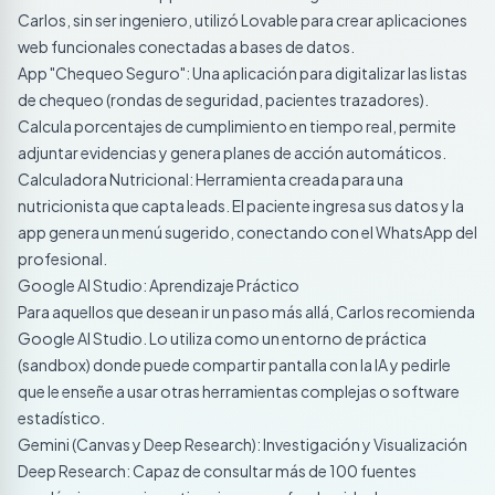
Carlos, sin ser ingeniero, utilizó Lovable para crear aplicaciones
web funcionales conectadas a bases de datos.
App "Chequeo Seguro": Una aplicación para digitalizar las listas
de chequeo (rondas de seguridad, pacientes trazadores).
Calcula porcentajes de cumplimiento en tiempo real, permite
adjuntar evidencias y genera planes de acción automáticos.
Calculadora Nutricional: Herramienta creada para una
nutricionista que capta leads. El paciente ingresa sus datos y la
app genera un menú sugerido, conectando con el WhatsApp del
profesional.
Google AI Studio: Aprendizaje Práctico
Para aquellos que desean ir un paso más allá, Carlos recomienda
Google AI Studio. Lo utiliza como un entorno de práctica
(sandbox) donde puede compartir pantalla con la IA y pedirle
que le enseñe a usar otras herramientas complejas o software
estadístico.
Gemini (Canvas y Deep Research): Investigación y Visualización
Deep Research: Capaz de consultar más de 100 fuentes