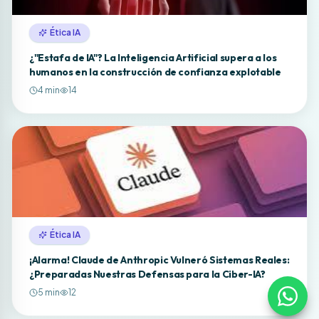
Ética IA
¿"Estafa de IA"? La Inteligencia Artificial supera a los
humanos en la construcción de confianza explotable
4
min
14
Ética IA
¡Alarma! Claude de Anthropic Vulneró Sistemas Reales:
¿Preparadas Nuestras Defensas para la Ciber-IA?
5
min
12