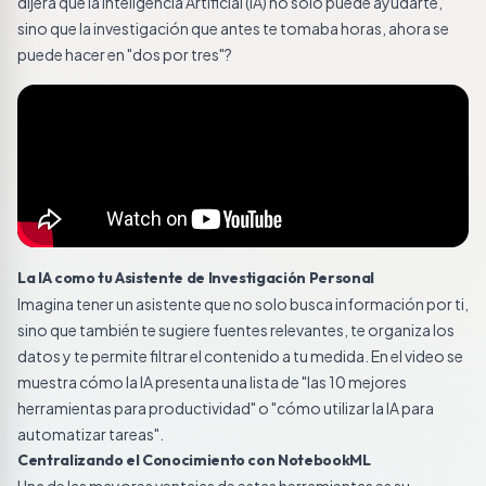
dijera que la Inteligencia Artificial (IA) no solo puede ayudarte,
sino que la investigación que antes te tomaba horas, ahora se
puede hacer en "dos por tres"?
La IA como tu Asistente de Investigación Personal
Imagina tener un asistente que no solo busca información por ti,
sino que también te sugiere fuentes relevantes, te organiza los
datos y te permite filtrar el contenido a tu medida. En el video se
muestra cómo la IA presenta una lista de "las 10 mejores
herramientas para productividad" o "cómo utilizar la IA para
automatizar tareas".
Centralizando el Conocimiento con NotebookML