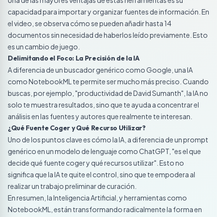
Una de las mayores ventajas de estas herramientas es su
capacidad para importar y organizar fuentes de información. En
el video, se observa cómo se pueden añadir hasta 14
documentos sin necesidad de haberlos leído previamente. Esto
es un cambio de juego.
Delimitando el Foco: La Precisión de la IA
A diferencia de un buscador genérico como Google, una IA
como NotebookML te permite ser mucho más preciso. Cuando
buscas, por ejemplo, "productividad de David Sumanth", la IA no
solo te muestra resultados, sino que te ayuda a concentrar el
análisis en las fuentes y autores que realmente te interesan.
¿Qué Fuente Coger y Qué Recurso Utilizar?
Uno de los puntos clave es cómo la IA, a diferencia de un prompt
genérico en un modelo de lenguaje como ChatGPT, "es el que
decide qué fuente coger y qué recursos utilizar". Esto no
significa que la IA te quite el control, sino que te empodera al
realizar un trabajo preliminar de curación.
En resumen, la Inteligencia Artificial, y herramientas como
NotebookML, están transformando radicalmente la forma en