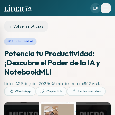
← Volver a noticias
Productividad
Potencia tu Productividad:
¡Descubre el Poder de la IA y
NotebookML!
Líder IA
29 de julio, 2025
5
min de lectura
12
visitas
WhatsApp
Copiar link
Redes sociales