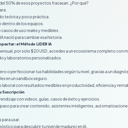
 del 50% de esos proyectos fracasan. ¿Por qué?
ara.
 teórica y poco práctica.
o dentro de los equipos.
casos de uso reales y medibles.
IA nació para cambiar esa historia.
mpactar: el Método LIDER IA
mensual, por solo $20 USD, accedes a un ecosistema completo con m
o y laboratorios personalizados.
ero o perfeccionar tus habilidades según tu nivel, gracias a un diagnóst
les en un sandbox seguro.
 laboral con resultados medibles en productividad, eficiencia y rentab
tu Suscripción
ndizaje con videos, guías, casos de éxito y ejercicios.
paso para crear contenido, asistentes inteligentes, automatizaciones 
as para usar.
óstico para descubrir tu nivel de madurez en IA.