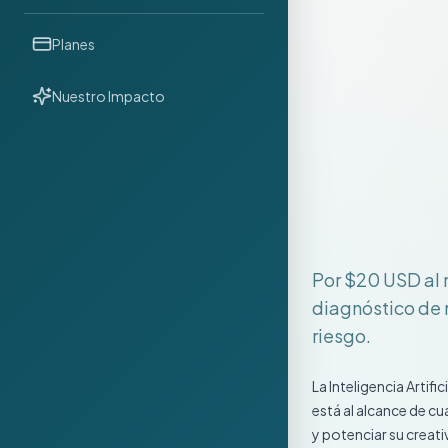
Planes
Nuestro Impacto
Por $20 USD al m
diagnóstico de 
riesgo.
La Inteligencia Artif
está al alcance de c
y potenciar su creat