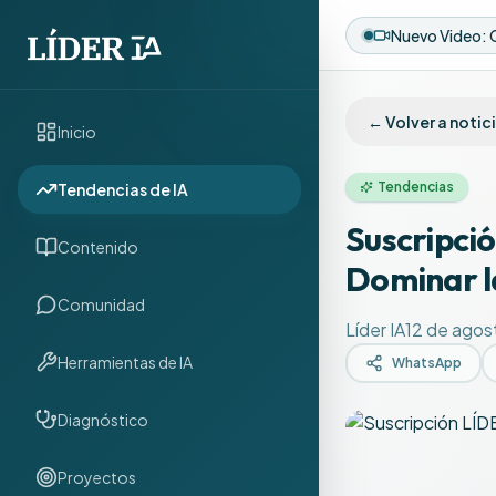
← Volver a notic
Inicio
Tendencias
Tendencias de IA
Suscripci
Contenido
Dominar la
Comunidad
Líder IA
12 de agos
Herramientas de IA
WhatsApp
Diagnóstico
Proyectos