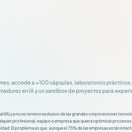
es, accede a +100 cápsulas, laboratorios prácticos, 
madurez en IA y un sandbox de proyectos para experi
icial (IA) ya no es terreno exclusivo de las grandes corporaciones tecno
ualquier profesional, equipo o empresa que quiera optimizar procesos
ividad. El problema es que, aunque el 75% de las empresas están inte