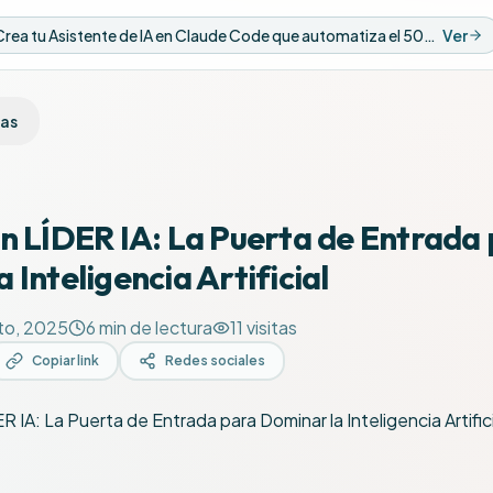
Nuevo Video: Crea tu Asistente de IA en Claude Code que automatiza el 50% de tus tareas
Ver
ias
ón LÍDER IA: La Puerta de Entrada
 Inteligencia Artificial
to, 2025
6
min de lectura
11
visitas
Copiar link
Redes sociales