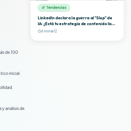
Tendencias
LinkedIn declara la guerra al "Slop" de
IA: ¿Está tu estrategia de contenido lista
para el escrutinio?
6
min
12
ás de 100
ico inicial.
ilidad.
y análisis de