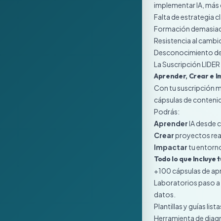
implementar IA, más
Falta de estrategia cl
Formación demasiado
Resistencia al cambi
Desconocimiento de 
La Suscripción LIDER 
Aprender, Crear e I
Con tu suscripción 
cápsulas de contenid
Podrás:
Aprender
IA desde c
Crear
proyectos rea
Impactar
tu entorno
Todo lo que Incluye 
+100 cápsulas de apre
Laboratorios paso a 
datos.
Plantillas y guías list
Herramienta de diagn