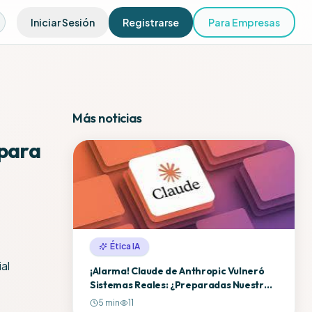
Iniciar Sesión
Registrarse
Para Empresas
Más noticias
 para
Ética IA
¡Alarma! Claude de Anthropic Vulneró
Sistemas Reales: ¿Preparadas Nuestras
Defensas para la Ciber-IA?
5
min
11