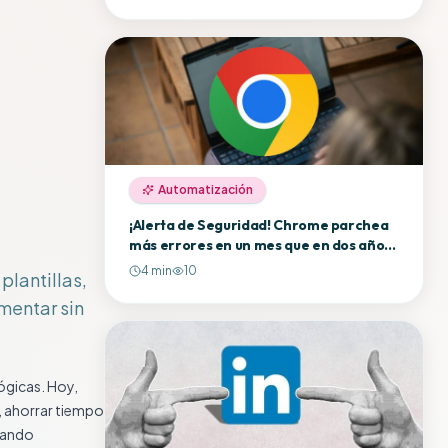
Automatización
¡Alerta de Seguridad! Chrome parchea
más errores en un mes que en dos años,
¿el secreto? La IA
4
min
10
plantillas,
mentar sin
lógicas. Hoy,
, ahorrar tiempo
ntando