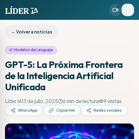
← Volver a noticias
Modelos de Lenguaje
GPT-5: La Próxima Frontera
de la Inteligencia Artificial
Unificada
Líder IA
13 de julio, 2025
6
min de lectura
9
visitas
WhatsApp
Copiar link
Redes sociales