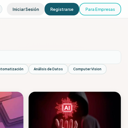
Iniciar Sesión
Registrarse
Para Empresas
utomatización
Análisis de Datos
Computer Vision