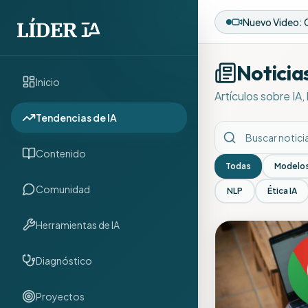
Noticia
Inicio
Artículos sobre IA
Tendencias de IA
Contenido
Todas
Modelos
Comunidad
NLP
Ética IA
Herramientas de IA
Diagnóstico
Proyectos